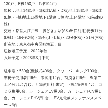
130戸、E棟150戸、F棟194戸)
規模：地上14階地下1階建(A棟・D棟)地上18階地下1階建
(E棟・F棟)地上16階地下1階建(C棟)地上14階地下1階建(B
棟)
交通：都営大江戸線「勝どき」駅(A3a出口利用)徒歩17分
(D棟)・18分(C棟)・19分(B・E棟)・20分(F棟)・21分(A棟)
所在地：東京都中央区晴海五丁目
建物竣工予定：2022年秋
入居予定：2023年3月下旬
駐車場：530台(機械式406台、タワーパーキング100台、
車椅子使用者用6台、来客用12台、荷捌き用6台 ※第二
工区分31台含む。月額使用料:未定) 他に管理用4台、ゴ
ミ収集用6台、カーシェアEV用3台、カーシェアFCV用1
台、カーシェアPHV用1台、 EV充電兼メンテナンススペ
ース6台