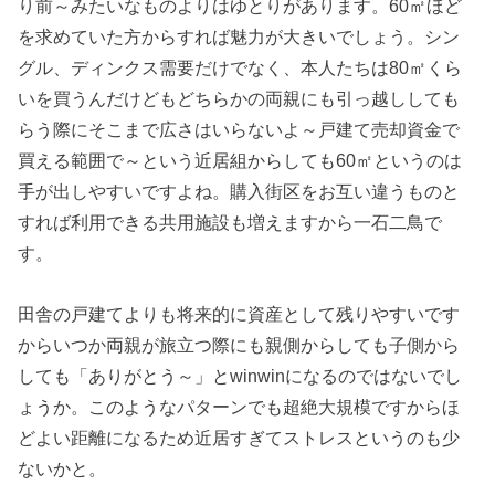
り前～みたいなものよりはゆとりがあります。60㎡ほど
を求めていた方からすれば魅力が大きいでしょう。シン
グル、ディンクス需要だけでなく、本人たちは80㎡くら
いを買うんだけどもどちらかの両親にも引っ越ししても
らう際にそこまで広さはいらないよ～戸建て売却資金で
買える範囲で～という近居組からしても60㎡というのは
手が出しやすいですよね。購入街区をお互い違うものと
すれば利用できる共用施設も増えますから一石二鳥で
す。
田舎の戸建てよりも将来的に資産として残りやすいです
からいつか両親が旅立つ際にも親側からしても子側から
しても「ありがとう～」とwinwinになるのではないでし
ょうか。このようなパターンでも超絶大規模ですからほ
どよい距離になるため近居すぎてストレスというのも少
ないかと。