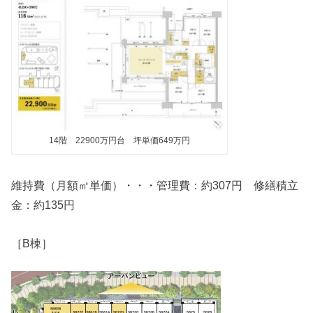
14階 22900万円台 坪単価649万円
維持費（月額㎡単価）・・・管理費：約307円 修繕積立
金：約135円
［B棟］