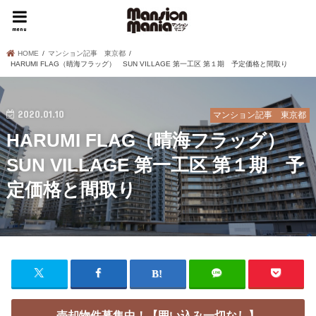
menu
HOME
マンション記事 東京都
HARUMI FLAG（晴海フラッグ） SUN VILLAGE 第一工区 第１期 予定価格と間取り
2020.01.10
マンション記事 東京都
HARUMI FLAG（晴海フラッグ）
SUN VILLAGE 第一工区 第１期 予
定価格と間取り
売却物件募集中！【囲い込み一切なし】