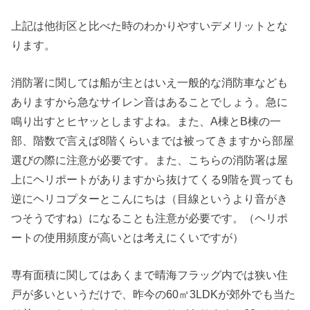
上記は他街区と比べた時のわかりやすいデメリットとな
ります。
消防署に関しては船が主とはいえ一般的な消防車なども
ありますから急なサイレン音はあることでしょう。急に
鳴り出すとヒヤッとしますよね。また、A棟とB棟の一
部、階数で言えば8階くらいまでは被ってきますから部屋
選びの際に注意が必要です。また、こちらの消防署は屋
上にヘリポートがありますから抜けてくる9階を買っても
逆にヘリコプターとこんにちは（目線というより音がき
つそうですね）になることも注意が必要です。（ヘリポ
ートの使用頻度が高いとは考えにくいですが）
専有面積に関してはあくまで晴海フラッグ内では狭い住
戸が多いというだけで、昨今の60㎡3LDKが郊外でも当た