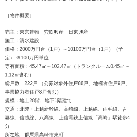
［物件概要］
売主：東京建物 穴吹興産 日東興産
施工：清水建設
価格：2000万円台（1戸）～10100万円台（1戸）（予
定） ※100万円単位
専有面積：45.47㎡～102.47㎡（トランクルーム0.45㎡～
1.12㎡含む）
総戸数：222戸 （公募対象外住戸88戸、地権者住戸9戸、
事業協力者住戸8戸含む）
規模：地上28階、地下1階建て
交通：北陸・上越新幹線、高崎線、上越線、両毛線、吾
妻線、信越線、八高線、上信電鉄上信線「高崎」駅徒歩4
分
所在地：群馬県高崎市東町