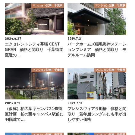
マンション記事 千葉県
マンション記事 千葉県
2024.6.27
2019.7.21
エクセレントシティ幕張 CENT
パークホームズ稲毛海岸ステーシ
GRAN 価格と間取り 千葉街道
ョンプレミア 価格と間取り モ
至近の…
デルルーム訪問
マンション記事 千葉県
マンション記事 千葉県
2023.8.11
2021.7.17
（仮称）柏の葉キャンパス149街
プレシスヴィアラ船橋 価格と間
区計画 柏の葉キャンパス駅前に
取り 若年層シングルにも手が出
44階建て…
しやすい価格
マンション記事 千葉県
マンション記事 千葉県