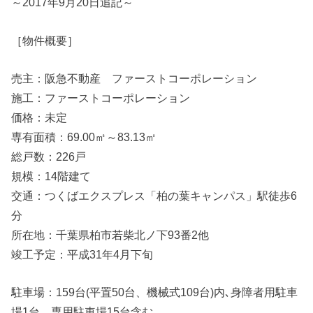
～2017年9月20日追記～
［物件概要］
売主：阪急不動産 ファーストコーポレーション
施工：ファーストコーポレーション
価格：未定
専有面積：69.00㎡～83.13㎡
総戸数：226戸
規模：14階建て
交通：つくばエクスプレス「柏の葉キャンパス」駅徒歩6
分
所在地：千葉県柏市若柴北ノ下93番2他
竣工予定：平成31年4月下旬
駐車場：159台(平置50台、機械式109台)内､身障者用駐車
場1台、専用駐車場15台含む