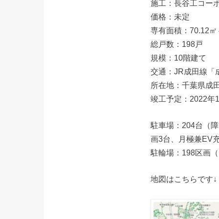
施工：長谷工コー
価格：未定
専有面積：70.12㎡～
総戸数：198戸
規模：10階建て
交通：JR成田線「
所在地：千葉県成田
竣工予定：2022年
駐車場：204台（
画3台、月極兼EV
駐輪場：198区画
地図はこちらです↓