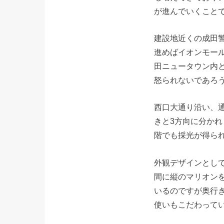
が進んでいくこと
建設地近くの成田
進めばイオンモー
田ニュータウン内
怒られないであろ
西口大通り沿い、
きと3方向に分か
階でも採光が得ら
外観デザインとし
間に縦のマリオン
いるのですが奥行
使いもこだわって