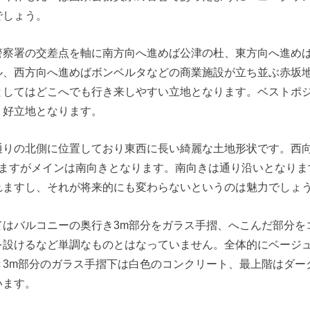
でしょう。
警察署の交差点を軸に南方向へ進めば公津の杜、東方向へ進め
ル、西方向へ進めばボンベルタなどの商業施設が立ち並ぶ赤坂
としてはどこへでも行き来しやすい立地となります。ベストポ
う好立地となります。
通りの北側に位置しており東西に長い綺麗な土地形状です。西
れますがメインは南向きとなります。南向きは通り沿いとなりま
れますし、それが将来的にも変わらないというのは魅力でしょ
てはバルコニーの奥行き3m部分をガラス手摺、へこんだ部分を
を設けるなど単調なものとはなっていません。全体的にベージ
き3m部分のガラス手摺下は白色のコンクリート、最上階はダー
います。