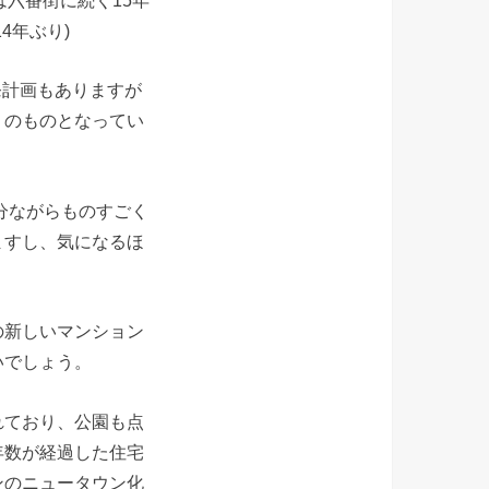
は六番街に続く15年
4年ぶり)
発計画もありますが
りのものとなってい
分ながらものすごく
ますし、気になるほ
の新しいマンション
いでしょう。
れており、公園も点
年数が経過した住宅
ンのニュータウン化