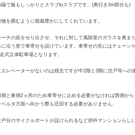
隔て板もしっかりとスラブtoスラブです。(奥行き3m部分も)
建物を囲むように植栽豊かにしてくれています。
ローチの庇をせり出させ、それに対して風除室のガラスを奥ま
らに沿う形で車寄せを設けています。車寄せの先にはチェーン
自走式立体駐車場となります。
にエレベーターがないのは残念ですが中2階と3階に住戸等への
西側と東側2ヵ所のため車寄せに止める必要がなければ西側から
ンベルタ方面へ向かう際も迂回する必要がありません。
全戸分のサイクルポートが設けられるなど郊外マンションらし