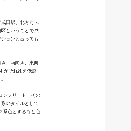
ば成田駅、北方向へ
地区ということで成
ジションと言っても
向き、南向き、東向
すがそれゆえ低層
う。
コンクリート、その
ュ系のタイルとして
ク系色とするなど色