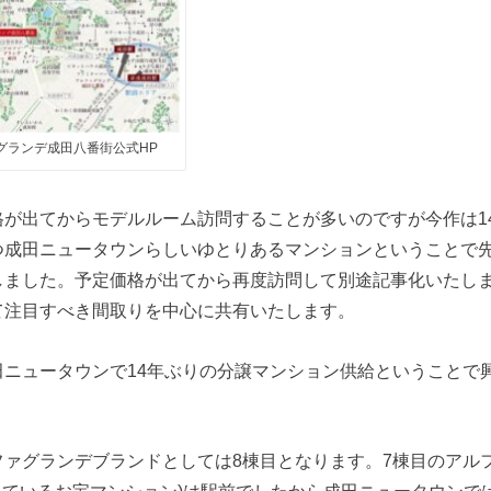
グランデ成田八番街公式HP
格が出てからモデルルーム訪問することが多いのですが今作は1
つ成田ニュータウンらしいゆとりあるマンションということで
しました。予定価格が出てから再度訪問して別途記事化いたし
て注目すべき間取りを中心に共有いたします。
田ニュータウンで14年ぶりの分譲マンション供給ということで
ファグランデブランドとしては8棟目となります。7棟目のアル