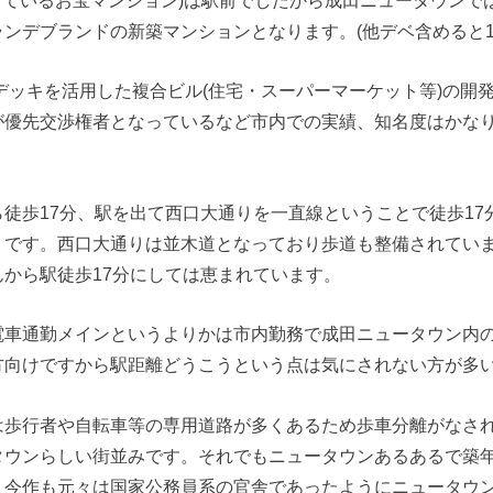
しているお宝マンション)は駅前でしたから成田ニュータウンで
ンデブランドの新築マンションとなります。(他デベ含めると1
デッキを活用した複合ビル(住宅・スーパーマーケット等)の開
が優先交渉権者となっているなど市内での実績、知名度はかな
徒歩17分、駅を出て西口大通りを一直線ということで徒歩17
りです。西口大通りは並木道となっており歩道も整備されてい
から駅徒歩17分にしては恵まれています。
電車通勤メインというよりかは市内勤務で成田ニュータウン内
方向けですから駅距離どうこうという点は気にされない方が多
は歩行者や自転車等の専用道路が多くあるため歩車分離がなさ
タウンらしい街並みです。それでもニュータウンあるあるで築
、今作も元々は国家公務員系の官舎であったようにニュータウ