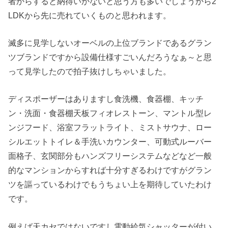
者からすると納得いかないと思う方も多いでしょうから2
LDKから先に売れていくものと思われます。
滅多に見学しないオーベルの上位ブランドであるグラン
ツブランドですから設備仕様すごいんだろうなぁ～と思
って見学したので拍子抜けしちゃいました。
ディスポーザーはありますし食洗機、食器棚、キッチ
ン・洗面・食器棚天板フィオレストーン、マントル型レ
ンジフード、浴室フラットライト、ミストサウナ、ロー
シルエットトイレ＆手洗いカウンター、可動式ルーバー
面格子、玄関部分もハンズフリーシステムなどなど一般
的なマンションからすれば十分すぎるわけですがグラン
ツを謳っているわけでもうちょい上を期待していたわけ
です。
例えば天カセではないですし電動給気シャッターが付い