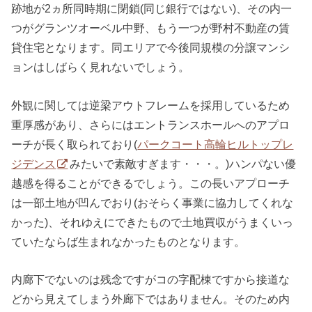
跡地が2ヵ所同時期に閉鎖(同じ銀行ではない)、その内一
つがグランツオーベル中野、もう一つが野村不動産の賃
貸住宅となります。同エリアで今後同規模の分譲マンシ
ョンはしばらく見れないでしょう。
外観に関しては逆梁アウトフレームを採用しているため
重厚感があり、さらにはエントランスホールへのアプロ
ーチが長く取られており(
パークコート高輪ヒルトップレ
ジデンス
みたいで素敵すぎます・・・。)ハンパない優
越感を得ることができるでしょう。この長いアプローチ
は一部土地が凹んでおり(おそらく事業に協力してくれな
かった)、それゆえにできたもので土地買収がうまくいっ
ていたならば生まれなかったものとなります。
内廊下でないのは残念ですがコの字配棟ですから接道な
どから見えてしまう外廊下ではありません。そのため内