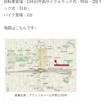
自転車置場：124台(平面サイクルラック式：93台・2段ラ
ック式：31台）
バイク置場：2台
地図はこちらです↓
画像出典：グランツオーベル中野公式HP