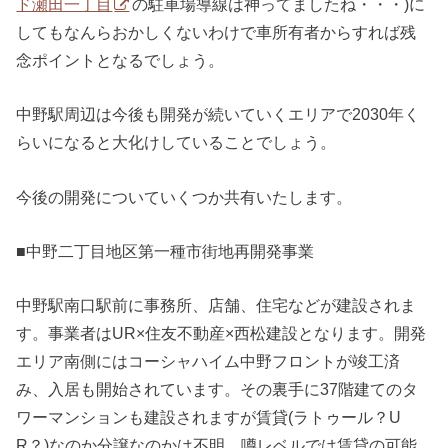
ド瀬田一丁目
の駐車場導線は神ってましたね・・・)に
してもなんらおかしくないわけで車所有者からすれば残
念ポイントとなるでしょう。
中野駅周辺は今後も開発が続いていくエリアで2030年く
らいになると大化けしていることでしょう。
今後の開発についていくつか共有いたします。
■中野二丁目地区第一種市街地再開発事業
中野駅南口駅前に事務所、店舗、住宅などが建設されま
す。事業者はUR×住友不動産×西松建設となります。開発
エリア南側にはコーシャハイム中野フロントが竣工済
み、入居も開始されています。その裏手に37階建てのタ
ワーマンションも建設されますが賃貸(ラトゥール？U
R？)なのか分譲なのかは不明、噂レベルでは賃貸の可能