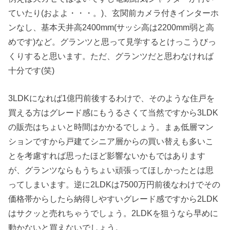
ていたり(およよ・・・。)、玄関前カメラ付きインターホ
ンなし、基本天井高2400mm(サッシ高は2200mm弱と高
めです)など。グランツと思って見学するとけっこうびっ
くりすると思います。ただ、グランツだと思わなければ
十分です(笑)
3LDKになれば1億円前後するわけで、そのような住戸を
買える方はグレード感にもうるさくて当然ですから3LDK
の販売はちょいと時間はかかるでしょう。まぁ低層マン
ションですから戸建てシニア層からの買い替えも多いこ
とを考慮すれば思ったほど影響ないかもではあります
が、グランツならもうちょい頑張ってほしかったとは思
ってしまいます。逆に2LDKは7500万円前後なわけでその
価格帯からしたら納得しやすいグレード感ですから2LDK
はサクッと売れちゃうでしょう。2LDKを狙うなら早めに
動かないと買えないでしょう。