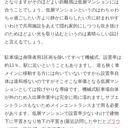
となりますがそのほどよい距離感は低層マンションには
合うことでしょう。低層マンションというのはわちゃわ
ちゃ過ごしたい方より静かに暮らしたい方に好まれやす
いわけで共用施設をあえて隠れ家的にしつつも吹き抜け
のためほどよい光を取り込むというのは素晴らしい設計
と言えるでしょう。
駐車場は身障者用1区画を除いてすべて機械式、設置率は
約11％。駅に近いということもありますし、道も狭く車
メインに移動する方には向いていないですから設置率自
体は違和感ないのですがそこそこな単価となる低層マン
ションとしては投げやりな導線です。機械式駐車場自体
が外のため入出庫作業中は完全に雨に濡れますしサブエ
ントランスもないためメインエントランスまで周る必要
があります。低層マンションで設置率少ないわけで建物
下に平置きなり地下の平置き(最近訪問した中だと
プラウ