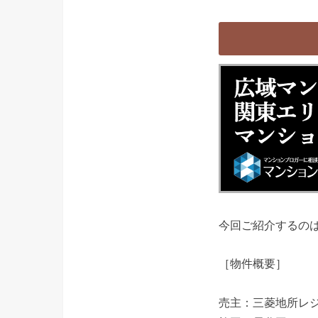
今回ご紹介するの
［物件概要］
売主：三菱地所レ