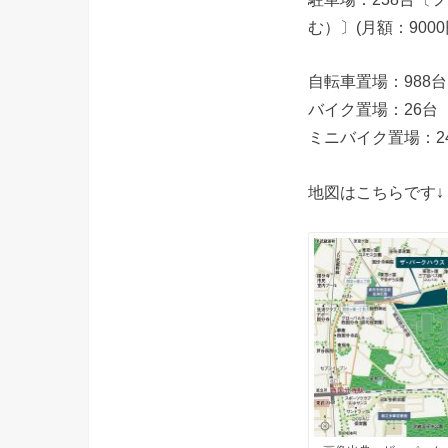
む）〕(月額：900
自転車置場：988台
バイク置場：26台（
ミニバイク置場：24
地図はこちらです↓