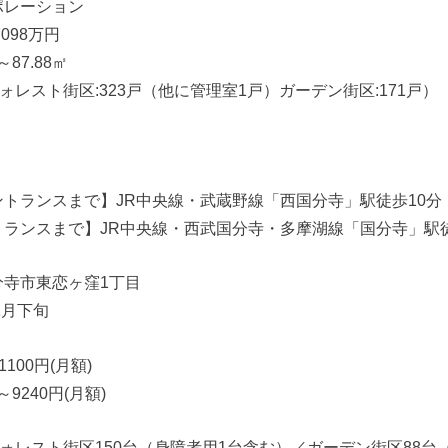
ポレーション
098万円
87.88㎡
ォレスト街区:323戸（他に管理室1戸）ガーデン街区:171戸）
トランスまで】JR中央線・武蔵野線「西国分寺」駅徒歩10分
ランスまで】JR中央線・西武国分寺・多摩湖線「国分寺」駅徒
分寺市東恋ヶ窪1丁目
1月下旬
1100円(月額)
～9240円(月額)
フォレスト街区150台（身障者用1台含む）／ガーデン街区88台