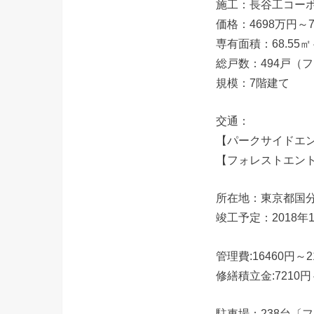
施工：長谷工コー
価格：4698万円～7
専有面積：68.55㎡～
総戸数：494戸（フ
規模：7階建て
交通：
【パークサイドエン
【フォレストエント
所在地：東京都国
竣工予定：2018年
管理費:16460円～2
修繕積立金:7210円
駐車場：238台〔