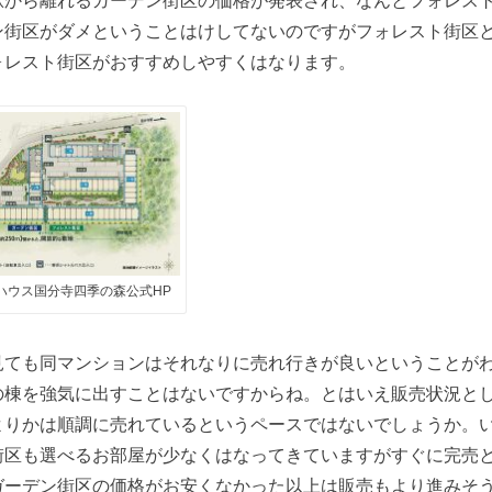
ン街区がダメということはけしてないのですがフォレスト街区
ォレスト街区がおすすめしやすくはなります。
ハウス国分寺四季の森公式HP
見ても同マンションはそれなりに売れ行きが良いということが
の棟を強気に出すことはないですからね。とはいえ販売状況と
よりかは順調に売れているというペースではないでしょうか。
街区も選べるお部屋が少なくはなってきていますがすぐに完売
ガーデン街区の価格がお安くなかった以上は販売もより進みそ