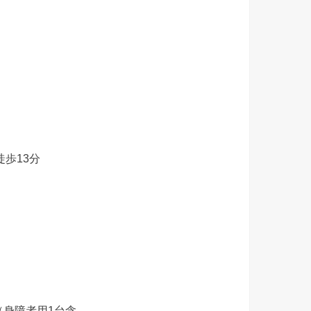
歩13分
（身障者用1台含