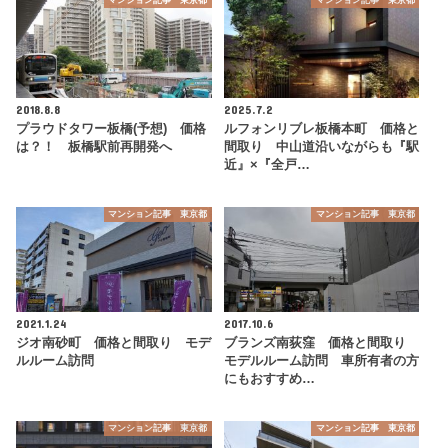
2018.8.8
2025.7.2
プラウドタワー板橋(予想) 価格
ルフォンリブレ板橋本町 価格と
は？！ 板橋駅前再開発へ
間取り 中山道沿いながらも『駅
近』×『全戸…
マンション記事 東京都
マンション記事 東京都
2021.1.24
2017.10.6
ジオ南砂町 価格と間取り モデ
ブランズ南荻窪 価格と間取り
ルルーム訪問
モデルルーム訪問 車所有者の方
にもおすすめ…
マンション記事 東京都
マンション記事 東京都