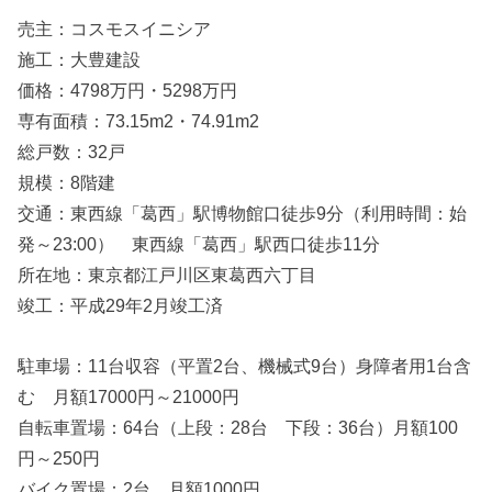
売主：コスモスイニシア
施工：大豊建設
価格：4798万円・5298万円
専有面積：73.15m2・74.91m2
総戸数：32戸
規模：8階建
交通：東西線「葛西」駅博物館口徒歩9分（利用時間：始
発～23:00） 東西線「葛西」駅西口徒歩11分
所在地：東京都江戸川区東葛西六丁目
竣工：平成29年2月竣工済
駐車場：11台収容（平置2台、機械式9台）身障者用1台含
む 月額17000円～21000円
自転車置場：64台（上段：28台 下段：36台）月額100
円～250円
バイク置場：2台 月額1000円