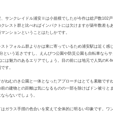
、サンクレイドル浦安Ⅱは小規模でしたが今作は総戸数102
のクレスト群と比べればインパクトには欠けますが築年数差も
築マンションということはたしかです。
レストフォルム群よりかは東に寄っているため浦安駅は近く感
2分という近さですし、えんぴつ公園や防災公園も自転車ならサ
には魅力のあるエリアでしょう。目の前には地元で人気のK-fr
利です。
すがねむのき公園と一体となったアプローチはとても素敵です
の前の建物との距離は気になるものの一部を除けばドン被りと
にならないでしょう。
てはガラス手摺の色合いを変えて全体的に明るい印象です。ワ