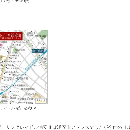
10円・6530円
イドル浦安III公式HP
安、サンクレイドル浦安Ⅱは浦安市アドレスでしたが今作のⅢ