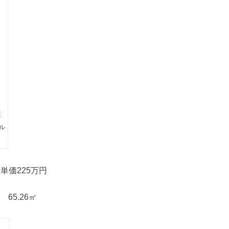
ル
坪単価225万円
 65.26㎡