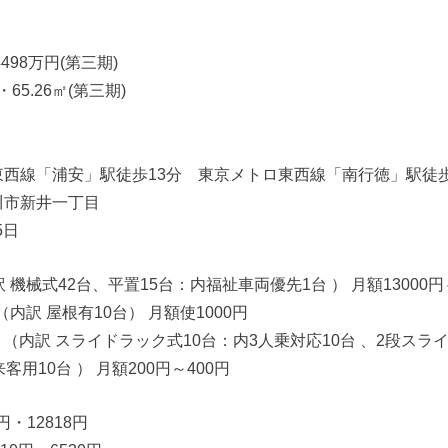
498万円(第三期)
65.26㎡(第三期)
西線「浦安」駅徒歩13分 東京メトロ東西線「南行徳」駅徒歩
川市新井一丁目
5日
 機械式42台、平置15台：内福祉車両優先1台 ） 月額13000円～
（内訳 屋根有10台） 月額使1000円
 （内訳 スライドラック式10台：内3人乗対応10台 、2段スラ
客用10台 ） 月額200円～400円
円・12818円