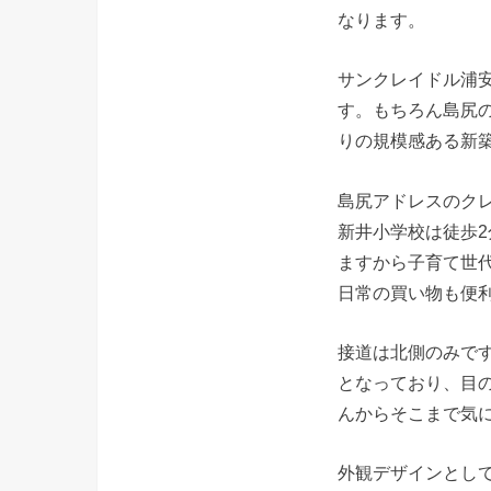
なります。
サンクレイドル浦安
す。もちろん島尻
りの規模感ある新
島尻アドレスのク
新井小学校は徒歩
ますから子育て世代
日常の買い物も便
接道は北側のみで
となっており、目
んからそこまで気
外観デザインとし