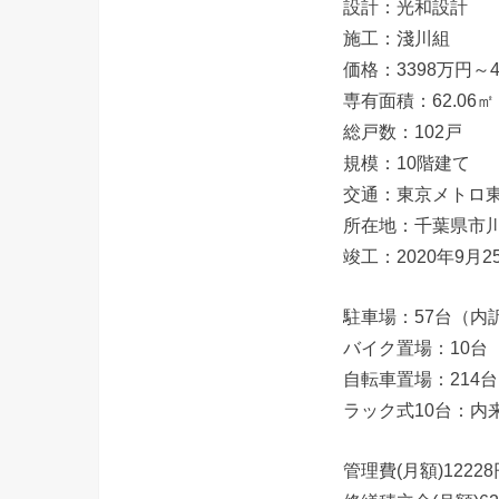
設計：光和設計
施工：淺川組
価格：3398万円～4
専有面積：62.06㎡・
総戸数：102戸
規模：10階建て
交通：東京メトロ東
所在地：千葉県市
竣工：2020年9月2
駐車場：57台（内訳
バイク置場：10台 
自転車置場：214台
ラック式10台：内来
管理費(月額)12228