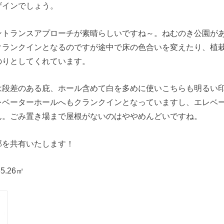
ザインでしょう。
ントランスアプローチが素晴らしいですね～。ねむのき公園が
クランクインとなるのですが途中で床の色合いを変えたり、植
のりとしてくれています。
は段差のある庇、ホール含めて白を多めに使いこちらも明るい
レベーターホールへもクランクインとなっていますし、エレベ
ん。ごみ置き場まで屋根がないのはややめんどいですね。
部を共有いたします！
5.26㎡