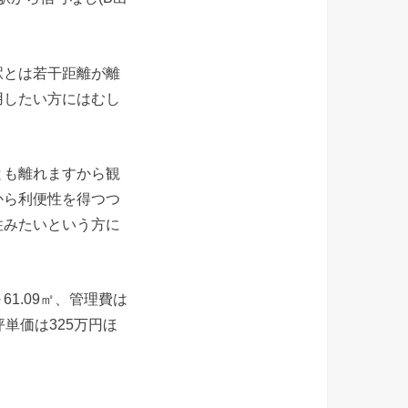
駅とは若干距離が離
用したい方にはむし
とも離れますから観
から利便性を得つつ
住みたいという方に
61.09㎡、管理費は
坪単価は325万円ほ