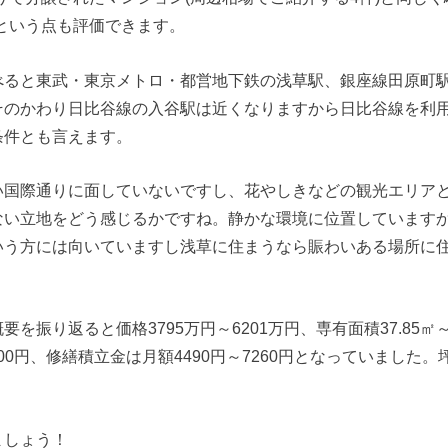
という点も評価できます。
べると東武・東京メトロ・都営地下鉄の浅草駅、銀座線田原町
そのかわり日比谷線の入谷駅は近くなりますから日比谷線を利
条件とも言えます。
い国際通りに面していないですし、花やしきなどの観光エリア
ない立地をどう感じるかですね。静かな環境に位置しています
いう方には向いていますし浅草に住まうなら賑わいある場所に
を振り返ると価格3795万円～6201万円、専有面積37.85㎡～
6500円、修繕積立金は月額4490円～7260円となっていました。
ましょう！