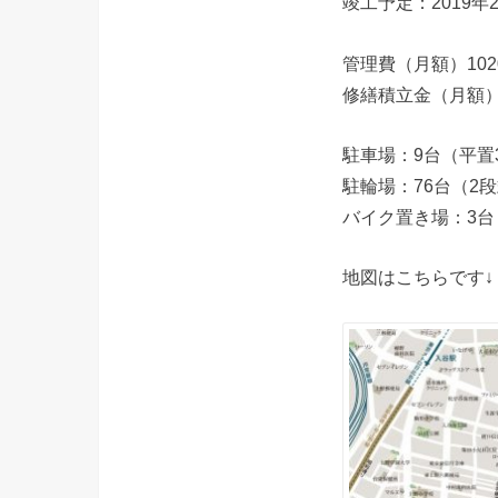
竣工予定：2019年
管理費（月額）1020
修繕積立金（月額）4
駐車場：9台（平置3
駐輪場：76台（2段
バイク置き場：3台
地図はこちらです↓