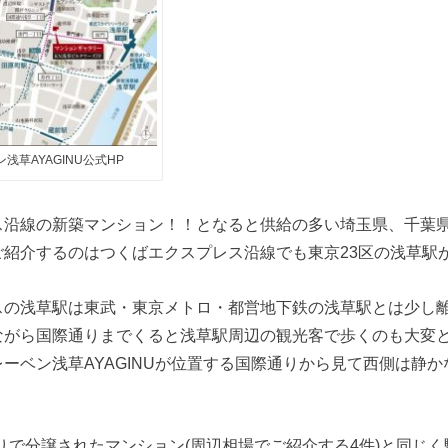
浅草AYAGINU公式HP
ス沿線の新築マンション！！となると供給の多い埼玉県、千葉
ご紹介するのはつくばエクスプレス沿線でも東京23区の浅草駅
スの浅草駅は東武・東京メトロ・都営地下鉄の浅草駅とは少し
ながら国際通りまでくると浅草駅周辺の観光客で歩くのも大変
ーベン浅草AYAGINUが位置する国際通りから見て西側は静
りで分譲されたマンション(周辺相場でご紹介する4件)と同じく