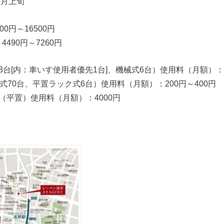
2月上旬
0円～16500円
490円～7260円
台[内：車いす使用者優先1台]、機械式6台）使用料（月額）：20
式70台、平置ラック式6台）使用料（月額）：200円～400円
（平置）使用料（月額）：4000円