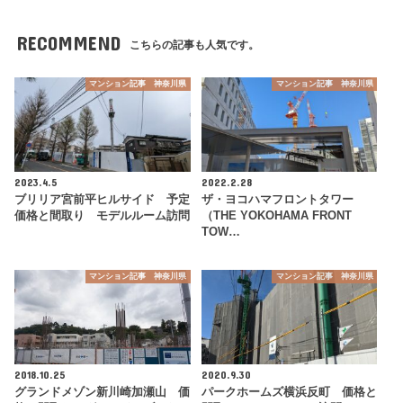
RECOMMEND
こちらの記事も人気です。
マンション記事 神奈川県
マンション記事 神奈川県
2023.4.5
2022.2.28
ブリリア宮前平ヒルサイド 予定
ザ・ヨコハマフロントタワー
価格と間取り モデルルーム訪問
（THE YOKOHAMA FRONT
TOW…
マンション記事 神奈川県
マンション記事 神奈川県
2018.10.25
2020.9.30
グランドメゾン新川崎加瀬山 価
パークホームズ横浜反町 価格と