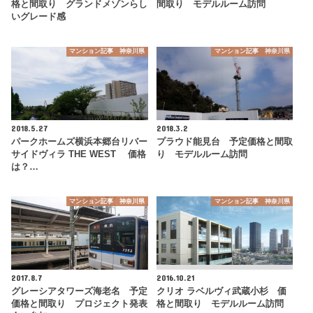
格と間取り グランドメゾンらし
間取り モデルルーム訪問
いグレード感
マンション記事 神奈川県
マンション記事 神奈川県
2018.5.27
2018.3.2
パークホームズ横浜本郷台リバー
プラウド能見台 予定価格と間取
サイドヴィラ THE WEST 価格
り モデルルーム訪問
は？…
マンション記事 神奈川県
マンション記事 神奈川県
2017.8.7
2016.10.21
グレーシアタワーズ海老名 予定
クリオ ラベルヴィ武蔵小杉 価
価格と間取り プロジェクト発表
格と間取り モデルルーム訪問