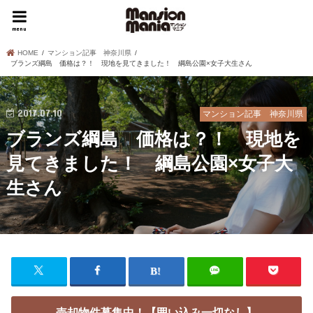
menu
HOME
マンション記事 神奈川県
ブランズ綱島 価格は？！ 現地を見てきました！ 綱島公園×女子大生さん
2017.07.10
マンション記事 神奈川県
ブランズ綱島 価格は？！ 現地を
見てきました！ 綱島公園×女子大
生さん
売却物件募集中！【囲い込み一切なし】