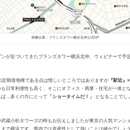
画像出典：ブランズタワー横浜北仲公式HP
プンが近づいてきたブランズタワー横浜北仲、ウェビナーで予
間の定期借地権である点は惜しいところではありますが
『駅近』
つも日常利便性も高く、そこにオフィス・商業・住宅が一体と
れば…多くの方にとって
「ショータイムだ！」
となることでし
や武蔵小杉タワーズの時もお伝えしましたが東京の人気マンシ
くまで横浜です。県内では資産性として強いことは確かでしょ