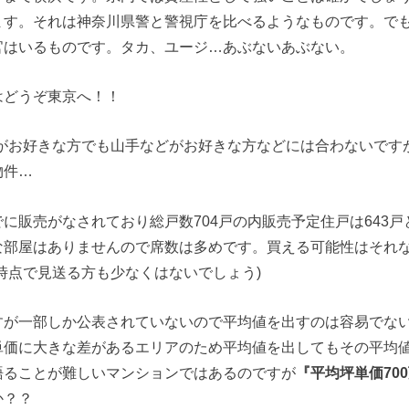
ます。それは神奈川県警と警視庁を比べるようなものです。で
官はいるものです。タカ、ユージ…あぶないあぶない。
はどうぞ東京へ！！
がお好きな方でも山手などがお好きな方などには合わないです
物件…
に販売がなされており総戸数704戸の内販売予定住戸は643
な部屋はありませんので席数は多めです。買える可能性はそれ
時点で見送る方も少なくはないでしょう)
すが一部しか公表されていないので平均値を出すのは容易でな
単価に大きな差があるエリアのため平均値を出してもその平均
語ることが難しいマンションではあるのですが
『平均坪単価70
か？？