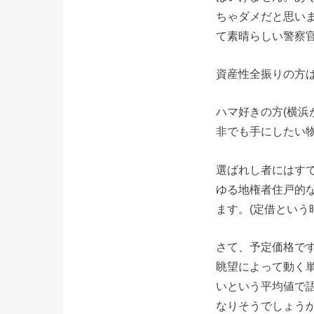
ちゃダメだと思い
て素晴らしい警察
資産性全振りの方
ハマ好きの方(横浜
非でも手にしたい
選ばれし者にはすで
ゆる地権者住戸的
ます。(定借という
さて、予定価格で
眺望によって動く
いという平均値で
なりそうでしょう