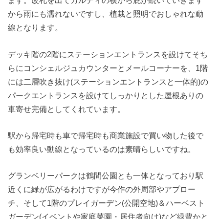
ます。改札を出てカルディの横から庇が続いていきます
から雨にも濡れないですし、植栽と照明でおしゃれな動
線となります。
デッキ階の2階にステーションエントランスを設けてそち
らにコンシェルジュカウンターとメールコーナーを、1階
には二層吹き抜け(ステーションエントランスと一体的)の
パークエントランスを設けてしっかりとした屋根ありの
車寄せ完備としてくれています。
駅から帰宅時も車で帰宅時も商業施設で買い物した後で
も効率良い動線となっているのは素晴らしいですね。
グランベリーパークは鶴間公園とも一体となっており駅
近くに緑が広がるわけですが今作の外周部やアプロー
チ、そして1階のプレイガーデン(公開空地)＆ハーベスト
ガーデン(イベントや家庭菜園・居住者向け)など緑豊かと