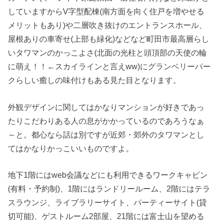
していますからV字型配棟(南方面を向く住戸を増やせる
メリットもあり)や二層吹き抜けのエントランスホール、
屋根ありの車寄せ(上部も緑化)などなど町田市最高層らし
いタワマンのかっこよさ(北面の光柱と頭頂部の天使の輪
に萌え！！←スカイラインと言えww)にグランベリーパー
クらしい癒しの味付けもある見た目となります。
外観デザインに関してはかなりマンションが好きであっ
たりこだわりある人の息がかかっているのであろうなぁ
～と。都心なら話は別ですが近郊・郊外のタワマンとし
てはかなりかっこいいものですよ。
地下1階にはweb会議などにも利用できるワークキャビン
(有料・予約制)、1階にはランドリールーム、2階にはテラ
スラウンジ、ライブラリーサイト、パーティーサイト(貸
切可能)、ゲストルーム2部屋、21階には富士山を望める