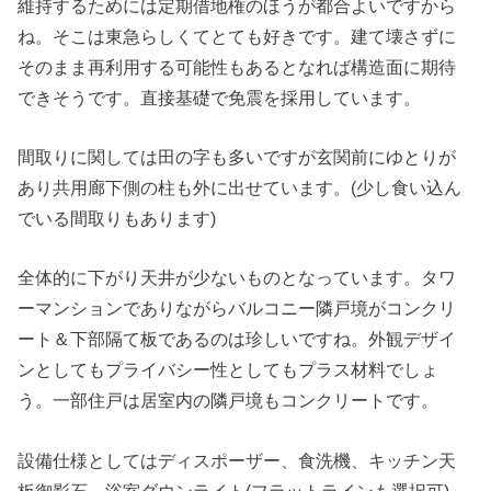
維持するためには定期借地権のほうが都合よいですから
ね。そこは東急らしくてとても好きです。建て壊さずに
そのまま再利用する可能性もあるとなれば構造面に期待
できそうです。直接基礎で免震を採用しています。
間取りに関しては田の字も多いですが玄関前にゆとりが
あり共用廊下側の柱も外に出せています。(少し食い込ん
でいる間取りもあります)
全体的に下がり天井が少ないものとなっています。タワ
ーマンションでありながらバルコニー隣戸境がコンクリ
ート＆下部隔て板であるのは珍しいですね。外観デザイ
ンとしてもプライバシー性としてもプラス材料でしょ
う。一部住戸は居室内の隣戸境もコンクリートです。
設備仕様としてはディスポーザー、食洗機、キッチン天
板御影石、浴室ダウンライト(フラットラインも選択可)、