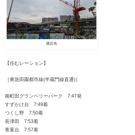
建設地
【住むレーション】
［東急田園都市線(半蔵門線直通)］
南町田グランベリーパーク 7:47発
すずかけ台 7:49着
つくし野 7:50着
長津田 7:53着
青葉台 7:57着