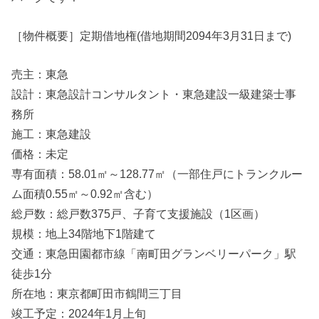
［物件概要］定期借地権(借地期間2094年3月31日まで)
売主：東急
設計：東急設計コンサルタント・東急建設一級建築士事
務所
施工：東急建設
価格：未定
専有面積：58.01㎡～128.77㎡（一部住戸にトランクルー
ム面積0.55㎡～0.92㎡含む）
総戸数：総戸数375戸、子育て支援施設（1区画）
規模：地上34階地下1階建て
交通：東急田園都市線「南町田グランベリーパーク」駅
徒歩1分
所在地：東京都町田市鶴間三丁目
竣工予定：2024年1月上旬