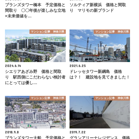
ブランズタワー橋本 予定価格と
ソルティア新横浜 価格と間取
間取り 〇〇年後が楽しみな立地
り マリモの新ブランド
×未来価値を…
マンション記事 神奈川県
マンション記事 神奈川県
2024.6.14
2021.6.25
シエリアあざみ野 価格と間取
ドレッセタワー新綱島 価格
り 駅西側にこだわらない検討者
は？！ 建設地を見てきました！
にとっては優し…
マンション記事 神奈川県
マンション記事 神奈川県
2018.9.8
2019.7.22
ブランズタワー大船 予定価格と
グランアリーナレジデンス 価格