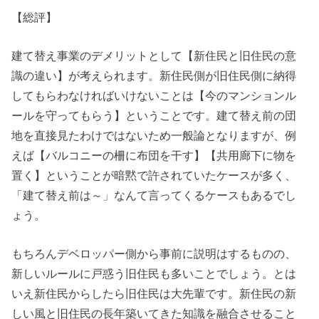
【総評】
建て替え事業のデメリットとして【新住民と旧住民の意
識の違い】が考えられます。新住民側が旧住民側に納得
してもらわなければいけないことは【今のマンションル
ールを守ってもらう】ということです。建て替え前の団
地を直接見たわけではないため一般論となりますが、例
えば【バルコニーの柵に布団を干す】【共用廊下に物を
置く】ということが暗黙で許されていたケースが多く、
「建て替え前は～」なんて言ってくるケースもあるでし
ょう。
もちろんデベロッパー側から事前に説明はするものの、
新しいルールに戸惑う旧住民も多いことでしょう。とは
いえ新住民からしたら旧住民は大先輩です。新住民の新
しい風と旧住民の長年築いてきた知識を融合させること