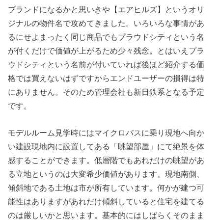
ブランドになるかと思いきや【エアヒルズ】というオリ
ジナルの物件名で攻めてきました。いろいろな事情があ
るにせよまったく同じ商品でもプラウドシティという名
が付くだけで価値が上がるため少々残念。とはいえプラ
ウドシティという名前が付いていれば後ほど紹介する価
格では買えないはずですからエンドユーザーの損得は特
にありません。そのため管理会社も新日鉄系となる予定
です。
モデルルーム見学時にはマイクロバスに乗り現地へ向か
い建設現地内に設置してある「眺望部屋」にて絶景を体
感することができます。低層階でもあれだけの眺望があ
る立地というのは大変希少価値があります。現地南側、
傾斜地である土地は市が所有しています。何かが建つ可
能性はありますがあれだけ傾斜していると住宅を建てる
のは厳しいかと思います。基本的にはしばらくそのまま