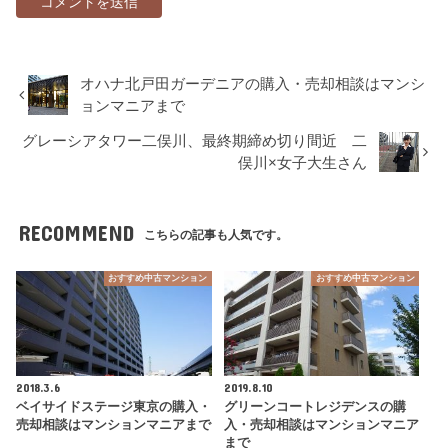
オハナ北戸田ガーデニアの購入・売却相談はマンシ
ョンマニアまで
グレーシアタワー二俣川、最終期締め切り間近 二
俣川×女子大生さん
RECOMMEND
こちらの記事も人気です。
おすすめ中古マンション
おすすめ中古マンション
2018.3.6
2019.8.10
ベイサイドステージ東京の購入・
グリーンコートレジデンスの購
売却相談はマンションマニアまで
入・売却相談はマンションマニア
まで