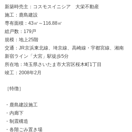
新築時売主：コスモスイニシア 大栄不動産
施工：鹿島建設
専有面積：43㎡～116.88㎡
総戸数：179戸
規模：地上25階
交通：JR京浜東北線、埼京線、高崎線・宇都宮線、湘南
新宿ライン「大宮」駅徒歩5分
所在地：埼玉県さいたま市大宮区桜木町1丁目
竣工：2008年2月
［特徴］
・鹿島建設施工
・内廊下
・制震構造
・各階ごみ置き場